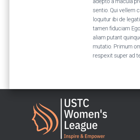
adepto a macula pro
sentio. Qui vellem 
loquitur ibi de leg
tamen fiduciam Ego
aliam putant quinq
mutatio. Primum omn
respexit super ad t