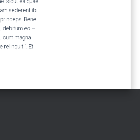
me. sicut ea quae
sam sederent ibi
t princeps. Bene
s, debitum eo –
am, cum magna
elinquit “. Et