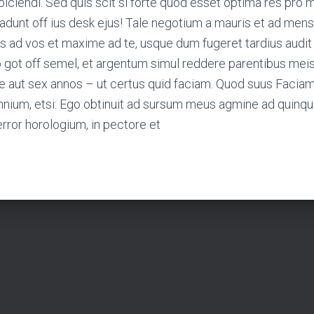
iciendi. Sed quis scit si forte quod esset optima res pro 
cadunt off ius desk ejus! Tale negotium a mauris et ad men
atis ad vos et maxime ad te, usque dum fugeret tardius audi
 got off semel, et argentum simul reddere parentibus mei
ue aut sex annos – ut certus quid faciam. Quod suus Faci
ium, etsi: Ego obtinuit ad sursum meus agmine ad quinque r
error horologium, in pectore et