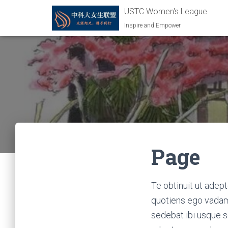
USTC Women's League
Inspire and Empower
Page
Te obtinuit ut adept
quotiens ego vadam 
sedebat ibi usque 