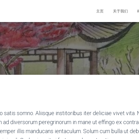
主页
关于我们
o satis somno. Aliisque institoribus iter deliciae vivet vita
ad diversorum peregrinorum in mane ut effingo ex contractu
semper illis manducans ientaculum. Solum cum bulla ut de