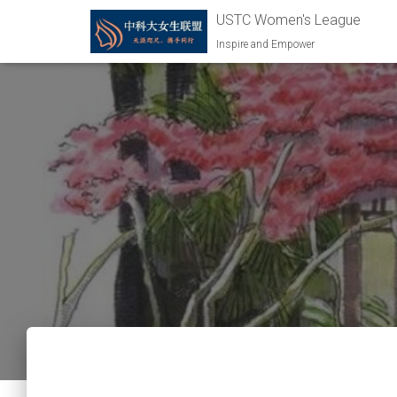
USTC Women's League
Inspire and Empower