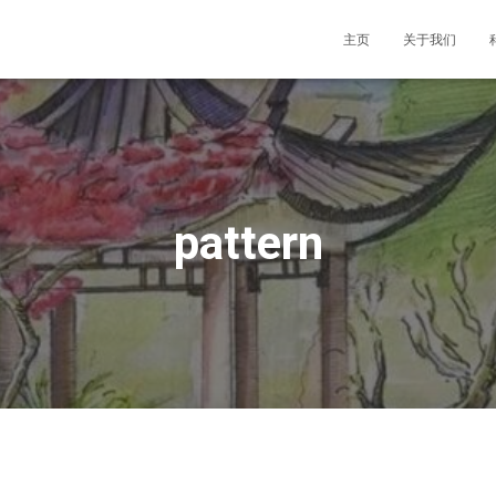
主页
关于我们
pattern